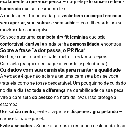
exatamente o que você pensa
— daquele jeito
sincero e bem-
humorado
que só a eumemo tem.
A modelagem foi pensada pra
vestir bem no corpo feminino
:
sem apertar
,
sem sobrar
e
sem subir
— com liberdade pra se
movimentar como quiser.
Se você quer uma
camiseta dry fit feminina
que seja
confortável
,
durável
e ainda tenha
personalidade
, encontrou.
Sobre a frase “a dor passa, o PR fica”
No fim, o que importa é bater meta. E reclamar depois.
Camiseta pra quem treina pelo recorde (e pelo drama).
Cuidados com sua camiseta para manter a qualidade
A verdade é que não adianta ter uma camiseta boa se você
trata ela como se fosse descartável. Um pouquinho de cuidado
no dia a dia faz
toda a diferença
na durabilidade da sua peça.
Vire a camiseta
do avesso
na hora de lavar. Isso protege a
estampa.
Use
sabão neutro
, evite alvejante e
dispense água pelando
—
camiseta não é panela.
Evite a secadora.
Seque à sombra, com a peça estendida.
Isso