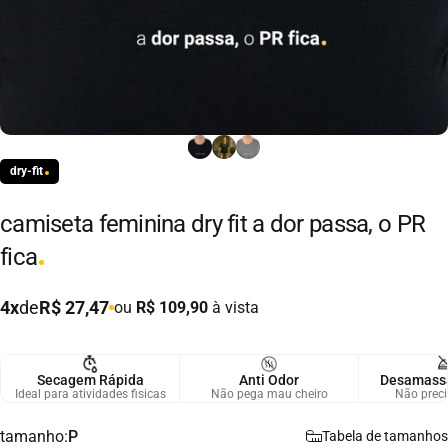
dry-fit
camiseta
feminina
dry
fit
a
dor
passa,
o
PR
fica
4x
de
R$ 27,47
ou
R$ 109,90
à vista
Secagem Rápida
Anti Odor
Desamassa
Ideal para atividades fisicas
Não pega mau cheiro
Não preci
tamanho
tamanho:
P
Tabela de tamanhos