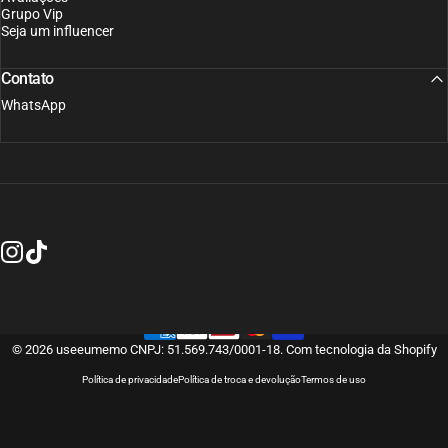
Grupo Vip
Seja um influencer
Contato
WhatsApp
Instagram
TikTok
© 2026 useeumemo CNPJ: 51.569.743/0001-18.
Com tecnologia da Shopify
Política de privacidade
Política de troca e devolução
Termos de uso