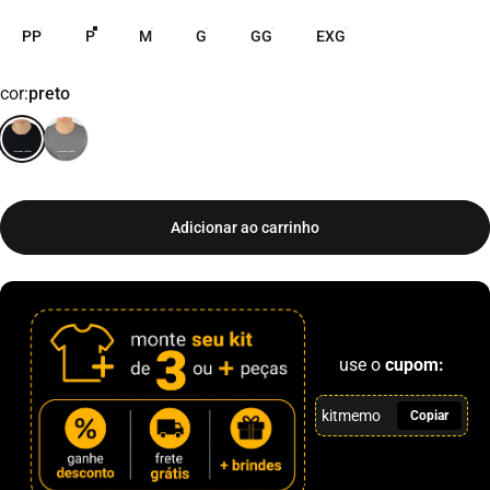
PP
P
M
G
GG
EXG
cor
cor:
preto
Adicionar ao carrinho
use o
cupom:
kitmemo
Copiar