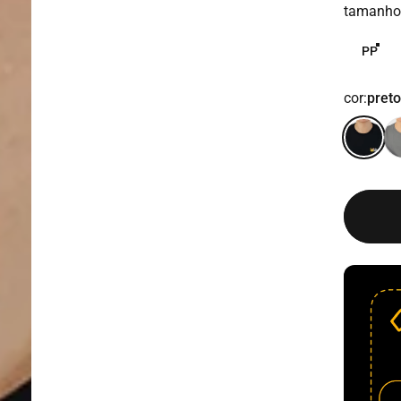
tamanho
tamanho
PP
cor
cor:
preto