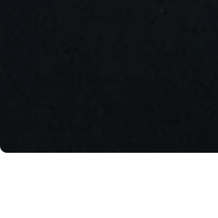
Camiseta Feminina Dry Fit com Frase – Leve, Respirável
A
camiseta feminina dry fit da eumemo
foi feita pra quem bu
Com
tecido tecnológico (poliamida + elastano)
, ela é
leve
,
resp
dia a dia
.