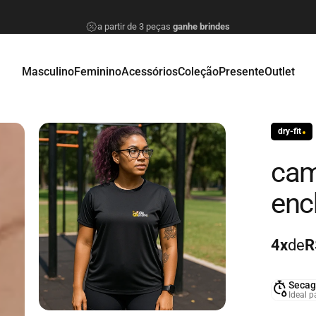
Pausar apresentação de slides
a partir de 3 peças
ganhe brindes
Masculino
Feminino
Acessórios
Coleção
Presente
Outlet
Masculino
Feminino
Acessórios
Coleção
Presente
Outlet
dry-fit
cam
enc
4x
de
R
Secag
Ideal p