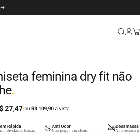
Procurar
Cone
C
iseta
feminina
dry
fit
não
he
$ 27,47
ou
R$ 109,90
à vista
em Rápida
Anti Odor
Desamassa 
ara atividades fisicas
Não pega mau cheiro
Não precisa p