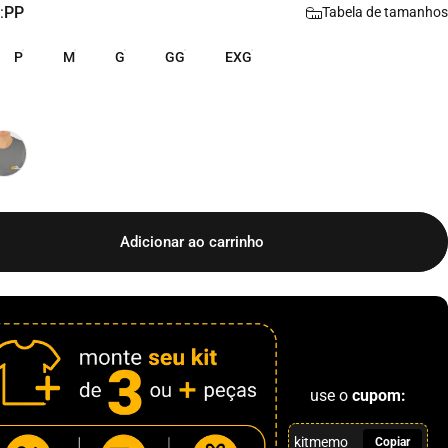
:
PP
Tabela de tamanhos
P
M
G
GG
EXG
Adicionar ao carrinho
use o
cupom:
kitmemo
Copiar